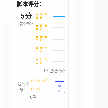
脚本评分：
5分
满分5分
1
人已经评分
我的评
提
分：
交
0星