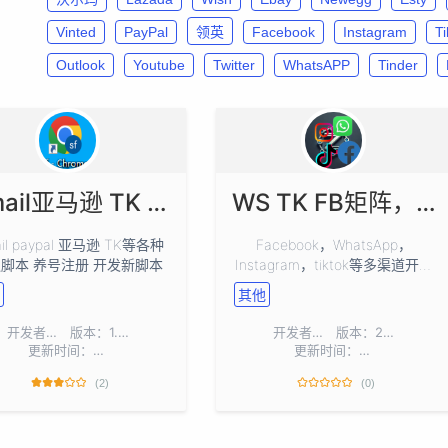
Vinted
PayPal
领英
Facebook
Instagram
T
Outlook
Youtube
Twitter
WhatsAPP
Tinder
Gmail亚马逊 TK 协议脚本 注册养号
WS TK FB矩阵，多渠道采集、群发
il paypal 亚马逊 TK等各种
Facebook，WhatsApp，
协议脚本 养号注册 开发新脚本
Instagram，tiktok等多渠道开发
客户，精准采集点赞评论，主页
其他
粉丝，群发等
开发者：
shuanihavip1
版本：1.00
开发者：
Aspiring0_0
版本：2.5.6
更新时间：2025-02-19
更新时间：2024-12-11
(2)
(0)