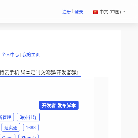
|
注册
登录
中文 (中国)
|
个人中心
|
我的主页
特云手机·脚本定制交流群/开发者群』
开发者-发布脚本
析管理
海外社媒
速卖通
1688
Ozon
Shopify