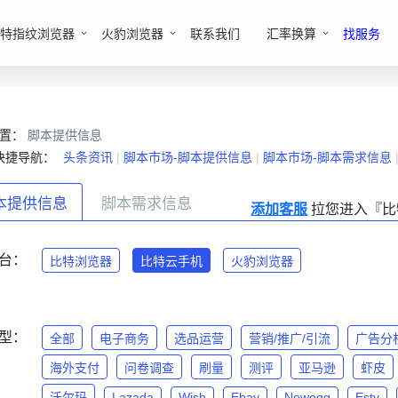
特指纹浏览器
火豹浏览器
联系我们
汇率换算
找服务
位置：
脚本提供信息
快捷导航：
头条资讯
|
脚本市场-脚本提供信息
|
脚本市场-脚本需求信息
本提供信息
脚本需求信息
添加客服
拉您进入『比
台：
比特浏览器
比特云手机
火豹浏览器
型：
全部
电子商务
选品运营
营销/推广/引流
广告分
海外支付
问卷调查
刷量
测评
亚马逊
虾皮
沃尔玛
Lazada
Wish
Ebay
Newegg
Esty