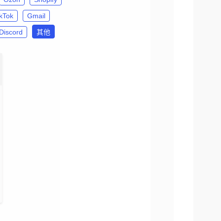
ikTok
Gmail
Discord
其他