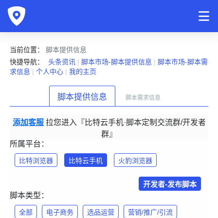
当前位置：
脚本提供信息
快捷导航：
头条资讯
|
脚本市场-脚本提供信息
|
脚本市场-脚本需
求信息
|
个人中心
|
我的主页
脚本提供信息
脚本需求信息
添加客服
拉您进入『比特云手机·脚本定制交流群/开发者
群』
所属平台：
比特浏览器
比特云手机
火豹浏览器
开发者-发布脚本
脚本类型：
全部
电子商务
选品运营
营销/推广/引流