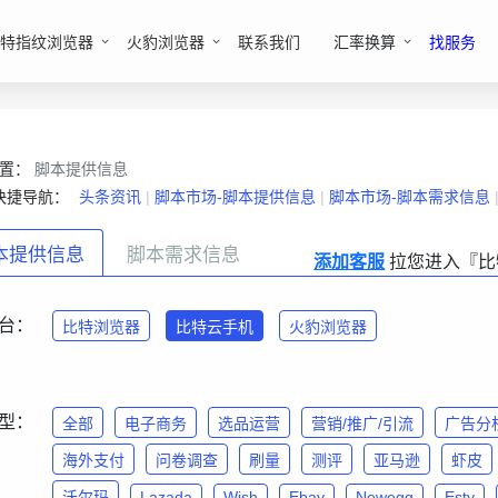
特指纹浏览器
火豹浏览器
联系我们
汇率换算
找服务
位置：
脚本提供信息
快捷导航：
头条资讯
|
脚本市场-脚本提供信息
|
脚本市场-脚本需求信息
本提供信息
脚本需求信息
添加客服
拉您进入『比
台：
比特浏览器
比特云手机
火豹浏览器
型：
全部
电子商务
选品运营
营销/推广/引流
广告分
海外支付
问卷调查
刷量
测评
亚马逊
虾皮
沃尔玛
Lazada
Wish
Ebay
Newegg
Esty