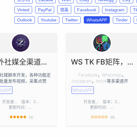
Vinted
PayPal
领英
Facebook
Instagram
T
Outlook
Youtube
Twitter
WhatsAPP
Tinder
海外社媒全渠道获客
WS TK FB矩阵，多渠道采集、群发
社媒脚本开发，各种功能定
Facebook，WhatsApp，
批量发布视频，采集点赞评
Instagram，tiktok等多渠道开发
论，主页粉丝，群发等
客户，精准采集点赞评论，主页
tsAPP
WhatsAPP
粉丝，群发等
开发者：
haich3247
版本：2.5.6
开发者：
Aspiring0_0
版本：2.5.6
更新时间：2024-12-26
更新时间：2024-12-11
(1)
(0)