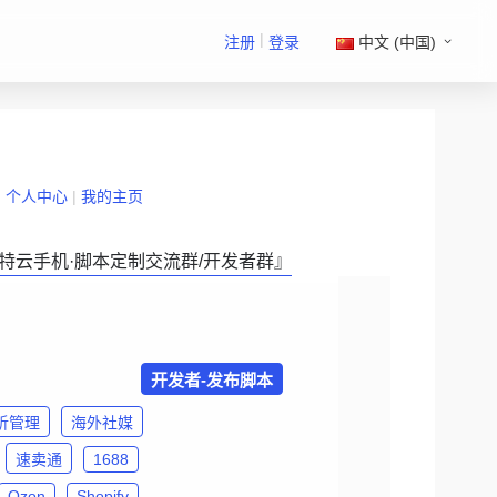
|
注册
登录
中文 (中国)
|
个人中心
|
我的主页
特云手机·脚本定制交流群/开发者群』
开发者-发布脚本
析管理
海外社媒
速卖通
1688
Ozon
Shopify