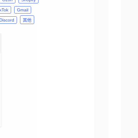
ikTok
Gmail
Discord
其他