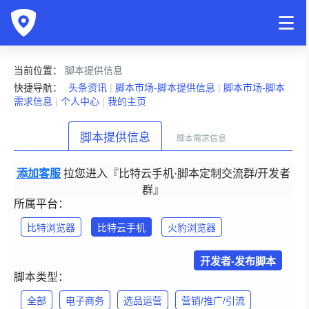
当前位置：
脚本提供信息
快捷导航：
头条资讯
|
脚本市场-脚本提供信息
|
脚本市场-脚本
需求信息
|
个人中心
|
我的主页
脚本提供信息
脚本需求信息
添加客服
拉您进入『比特云手机·脚本定制交流群/开发者
群』
所属平台：
比特浏览器
比特云手机
火豹浏览器
开发者-发布脚本
脚本类型：
全部
电子商务
选品运营
营销/推广/引流