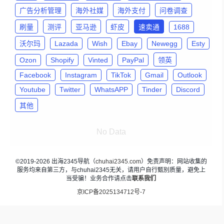
广告分析管理
海外社媒
海外支付
问卷调查
刷量
测评
亚马逊
虾皮
速卖通
1688
沃尔玛
Lazada
Wish
Ebay
Newegg
Esty
Ozon
Shopify
Vinted
PayPal
领英
Facebook
Instagram
TikTok
Gmail
Outlook
Youtube
Twitter
WhatsAPP
Tinder
Discord
其他
No Data
©2019-2026 出海2345导航（
chuhai2345.com
）免责声明：网站收集的
服务均来自第三方，与chuhai2345无关，请用户自行甄别质量，避免上
当受骗！业务合作请点击
联系我们
京ICP备2025134712号-7