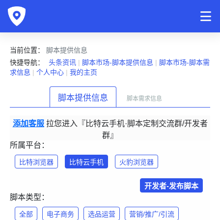
当前位置：
脚本提供信息
快捷导航：
头条资讯
|
脚本市场-脚本提供信息
|
脚本市场-脚本需
求信息
|
个人中心
|
我的主页
脚本提供信息
脚本需求信息
添加客服
拉您进入『比特云手机·脚本定制交流群/开发者
群』
所属平台：
比特浏览器
比特云手机
火豹浏览器
开发者-发布脚本
脚本类型：
全部
电子商务
选品运营
营销/推广/引流